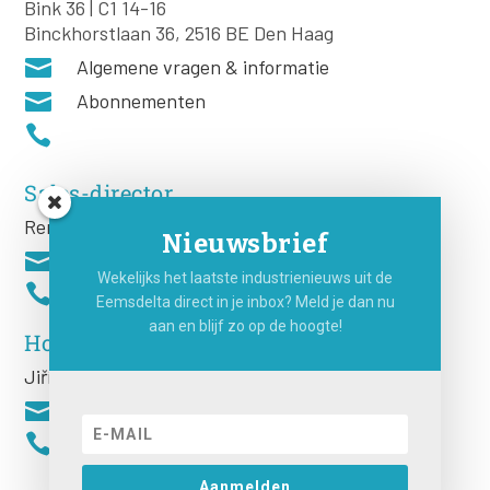
Bink 36 | C1 14-16
Binckhorstlaan 36, 2516 BE Den Haag

Algemene vragen & informatie

Abonnementen

Sales-director
Remco Rooij
Nieuwsbrief

Wekelijks het laatste industrienieuws uit de

Eemsdelta direct in je inbox? Meld je dan nu
aan en blijf zo op de hoogte!
Hoofdredacteur
Jiří
Hartog


Aanmelden