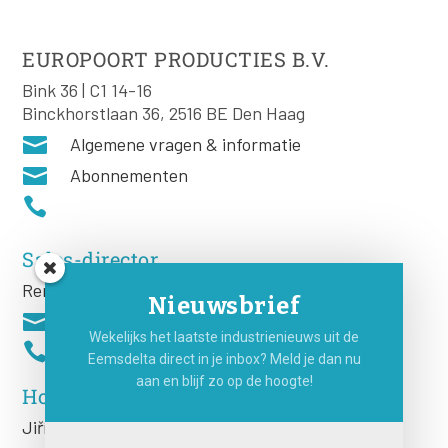
EUROPOORT PRODUCTIES B.V.
Bink 36 | C1 14-16
Binckhorstlaan 36, 2516 BE Den Haag

Algemene vragen & informatie

Abonnementen

Sales-director
Remco Rooij
Nieuwsbrief

Wekelijks het laatste industrienieuws uit de

Eemsdelta direct in je inbox? Meld je dan nu
aan en blijf zo op de hoogte!
Hoofdredacteur
Jiří
Hartog