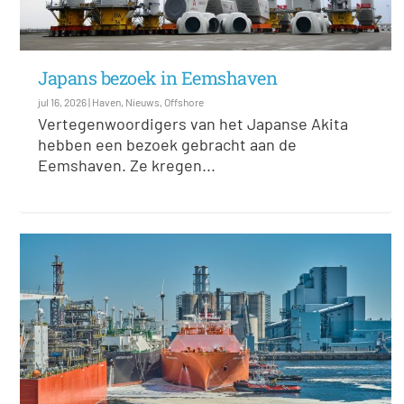
Japans bezoek in Eemshaven
jul 16, 2026
|
Haven
,
Nieuws
,
Offshore
Vertegenwoordigers van het Japanse Akita
hebben een bezoek gebracht aan de
Eemshaven. Ze kregen...