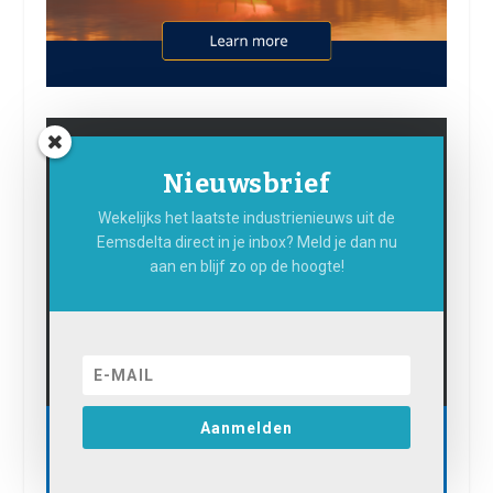
Nieuwsbrief
Wekelijks het laatste industrienieuws uit de
Eemsdelta direct in je inbox? Meld je dan nu
aan en blijf zo op de hoogte!
Aanmelden