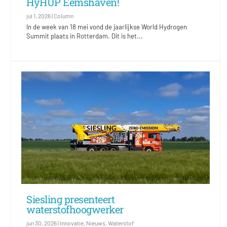
HyHUP Eemshaven!
jul 1, 2026
|
Column
In de week van 18 mei vond de jaarlijkse World Hydrogen
Summit plaats in Rotterdam. Dit is het...
Siesling presenteert
waterstofhoogwerker
jun 30, 2026
|
Innovatie
,
Nieuws
,
Waterstof