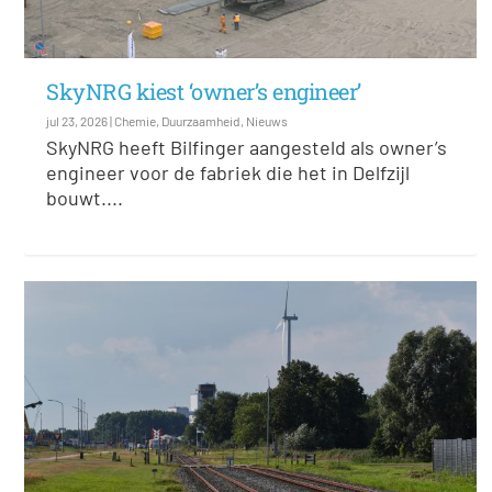
SkyNRG kiest ‘owner’s engineer’
jul 23, 2026
|
Chemie
,
Duurzaamheid
,
Nieuws
SkyNRG heeft Bilfinger aangesteld als owner’s
engineer voor de fabriek die het in Delfzijl
bouwt....