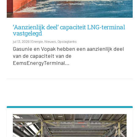
‘Aanzienlijk deel’ capaciteit LNG-terminal
vastgelegd
jul 13, 2026
|
Energie
,
Nieuws
,
Opslagtanks
Gasunie en Vopak hebben een aanzienlijk deel
van de capaciteit van de
EemsEnergyTerminal...