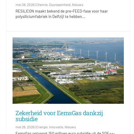
mei 28, 2026
|
Chemie
,
Duurzaamheid
,
Nieuws
RESiLICON maakt bekend de pre-FEED-fase voor haar
polysiliciumfabriek in Delfzijl te hebben...
Zekerheid voor EemsGas dankzij
subsidie
mei 26, 2026
|
Energie
,
Innovatie
,
Nieuws
EemsGas ontvangt 150 miljoen euro subsidie uit de SDE++-