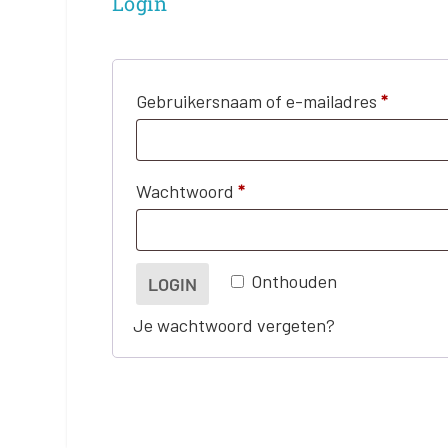
Login
V
Gebruikersnaam of e-mailadres
*
e
r
V
Wachtwoord
*
e
e
i
r
s
Onthouden
LOGIN
e
t
Je wachtwoord vergeten?
i
s
t