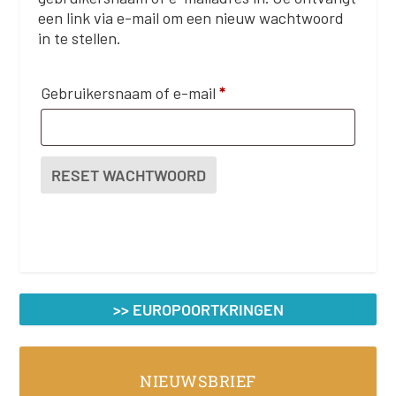
een link via e-mail om een nieuw wachtwoord
in te stellen.
V
Gebruikersnaam of e-mail
*
e
r
RESET WACHTWOORD
e
i
s
t
>> EUROPOORTKRINGEN
NIEUWSBRIEF