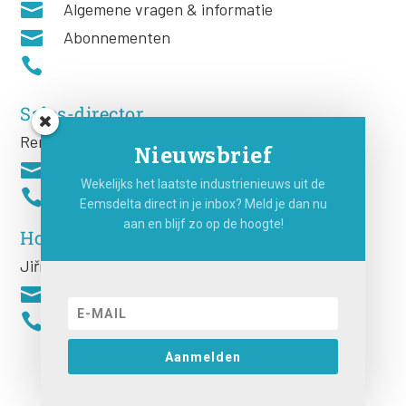

Algemene vragen & informatie

Abonnementen

Sales-director
Remco Rooij
Nieuwsbrief

Wekelijks het laatste industrienieuws uit de

Eemsdelta direct in je inbox? Meld je dan nu
aan en blijf zo op de hoogte!
Hoofdredacteur
Jiří
Hartog


Aanmelden