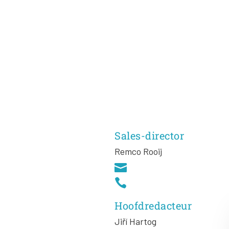
Sales-director
Remco Rooij


Hoofdredacteur
Jiří
Hartog