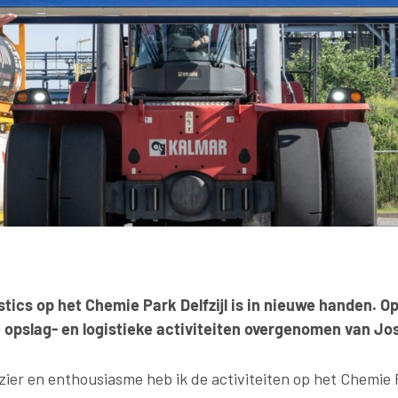
tics op het Chemie Park Delfzijl is in nieuwe handen. 
 opslag- en logistieke activiteiten overgenomen van J
ezier en enthousiasme heb ik de activiteiten op het Chemie