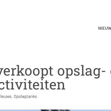
NIEU
erkoopt opslag-
ctiviteiten
Nieuws
,
Opslagtanks