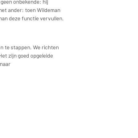
s geen onbekende: hij
het ander: toen Wildeman
man deze functie vervullen.
 in te stappen. We richten
Het zijn goed opgeleide
 naar