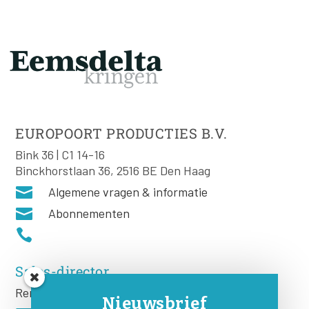
EUROPOORT PRODUCTIES B.V.
Bink 36 | C1 14-16
Binckhorstlaan 36, 2516 BE Den Haag

Algemene vragen & informatie

Abonnementen

Sales-director
Remco Rooij
Nieuwsbrief