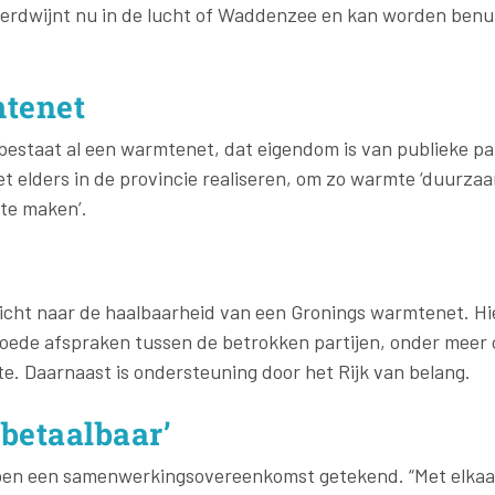
rdwijnt nu in de lucht of Waddenzee en kan worden benu
tenet
bestaat al een warmtenet, dat eigendom is van publieke par
t elders in de provincie realiseren, om zo warmte ‘duurza
te maken’.
icht naar de haalbaarheid van een Gronings warmtenet. Hier
oede afspraken tussen de betrokken partijen, onder meer o
te. Daarnaast is ondersteuning door het Rijk van belang.
 betaalbaar’
ben een samenwerkingsovereenkomst getekend. “Met elka