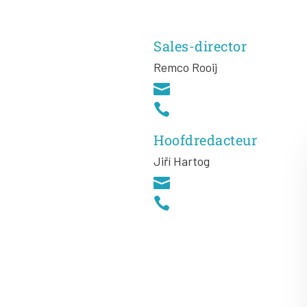
Sales-director
Remco Rooij


Hoofdredacteur
Jiří
Hartog

