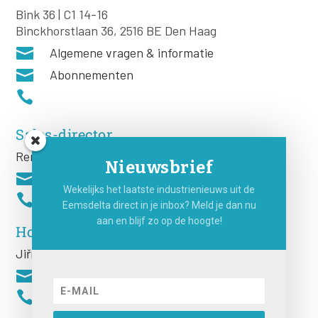
Bink 36 | C1 14-16
Binckhorstlaan 36, 2516 BE Den Haag

Algemene vragen & informatie

Abonnementen

Sales-director
Remco Rooij
Nieuwsbrief

Wekelijks het laatste industrienieuws uit de

Eemsdelta direct in je inbox? Meld je dan nu
aan en blijf zo op de hoogte!
Hoofdredacteur
Jiří
Hartog

