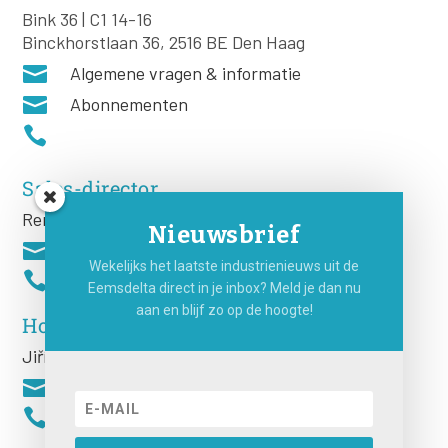
Bink 36 | C1 14-16
Binckhorstlaan 36, 2516 BE Den Haag

Algemene vragen & informatie

Abonnementen

Sales-director
Remco Rooij
Nieuwsbrief

Wekelijks het laatste industrienieuws uit de

Eemsdelta direct in je inbox? Meld je dan nu
aan en blijf zo op de hoogte!
Hoofdredacteur
Jiří
Hartog

