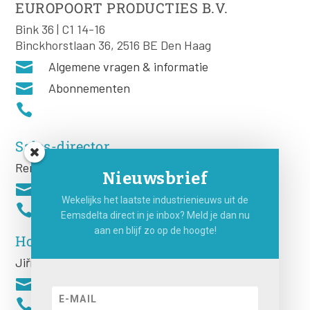
EUROPOORT PRODUCTIES B.V.
Bink 36 | C1 14-16
Binckhorstlaan 36, 2516 BE Den Haag

Algemene vragen & informatie

Abonnementen

Sales-director
Remco Rooij
Nieuwsbrief

Wekelijks het laatste industrienieuws uit de

Eemsdelta direct in je inbox? Meld je dan nu
aan en blijf zo op de hoogte!
Hoofdredacteur
Jiří
Hartog

