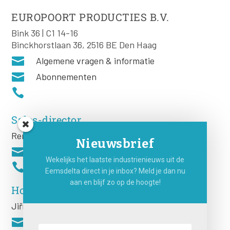
EUROPOORT PRODUCTIES B.V.
Bink 36 | C1 14-16
Binckhorstlaan 36, 2516 BE Den Haag

Algemene vragen & informatie

Abonnementen

Sales-director
Remco Rooij
Nieuwsbrief

Wekelijks het laatste industrienieuws uit de

Eemsdelta direct in je inbox? Meld je dan nu
aan en blijf zo op de hoogte!
Hoofdredacteur
Jiří
Hartog
