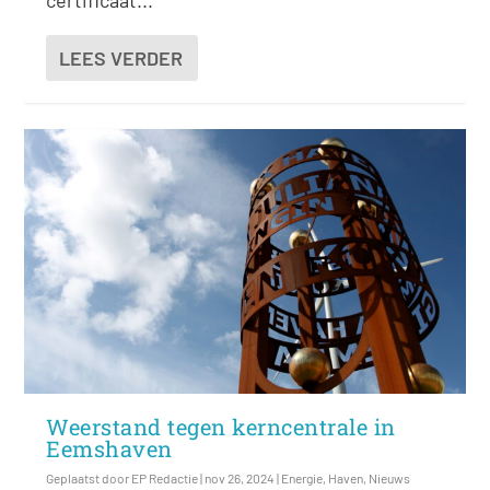
certificaat...
LEES VERDER
Weerstand tegen kerncentrale in
Eemshaven
Geplaatst door
EP Redactie
|
nov 26, 2024
|
Energie
,
Haven
,
Nieuws