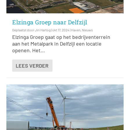
Elzinga Groep naar Delfzijl
Geplaatst door
Jiri Hartog
|
okt 17, 2024
|
Haven
,
Nieuws
Elzinga Groep gaat op het bedrijventerrein
aan het Metalpark in Delfzijl een locatie
openen. Het...
LEES VERDER