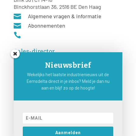
Binckhorstlaan 36, 2516 BE Den Haag

Algemene vragen & informatie

Abonnementen

Sales-director
Remco Rooij
Nieuwsbrief

Wekelijks het laatste industrienieuws uit de

Eemsdelta direct in je inbox? Meld je dan nu
aan en blijf zo op de hoogte!
Hoofdredacteur
Jiří
Hartog


Aanmelden