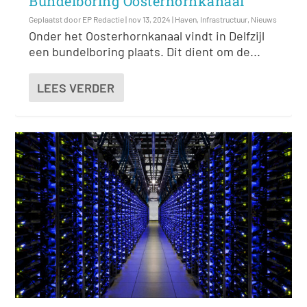
Bundelboring Oosterhornkanaal
Geplaatst door
EP Redactie
|
nov 13, 2024
|
Haven
,
Infrastructuur
,
Nieuws
Onder het Oosterhornkanaal vindt in Delfzijl
een bundelboring plaats. Dit dient om de...
LEES VERDER