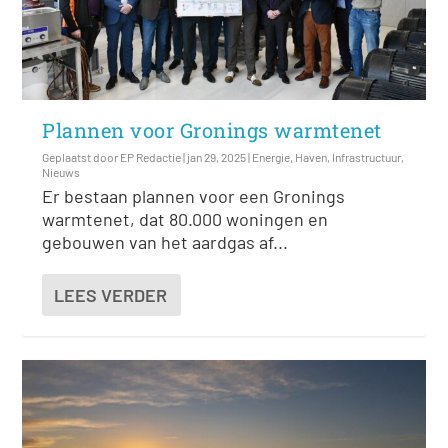
Plannen voor Gronings warmtenet
Geplaatst door
EP Redactie
|
jan 29, 2025
|
Energie
,
Haven
,
Infrastructuur
,
Nieuws
Er bestaan plannen voor een Gronings
warmtenet, dat 80.000 woningen en
gebouwen van het aardgas af...
LEES VERDER