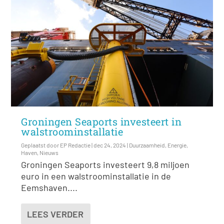
Groningen Seaports investeert in
walstroominstallatie
Geplaatst door
EP Redactie
|
dec 24, 2024
|
Duurzaamheid
,
Energie
,
Haven
,
Nieuws
Groningen Seaports investeert 9,8 miljoen
euro in een walstroominstallatie in de
Eemshaven....
LEES VERDER