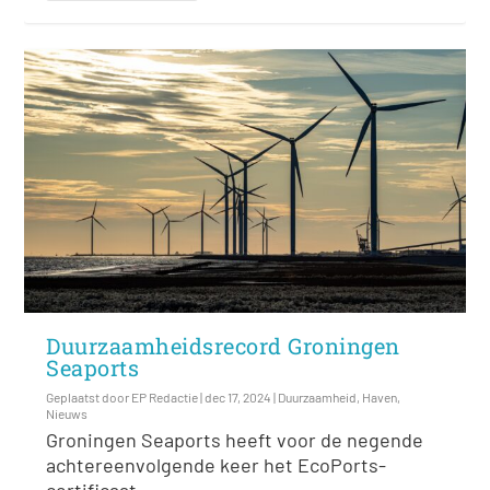
Duurzaamheidsrecord Groningen
Seaports
Geplaatst door
EP Redactie
|
dec 17, 2024
|
Duurzaamheid
,
Haven
,
Nieuws
Groningen Seaports heeft voor de negende
achtereenvolgende keer het EcoPorts-