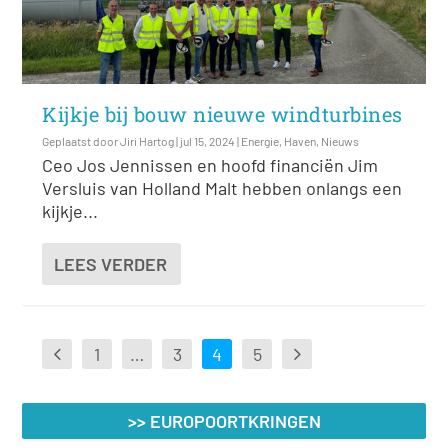
Kijkje bij bouw nieuwe windturbines
Geplaatst door
Jiri Hartog
|
jul 15, 2024
|
Energie
,
Haven
,
Nieuws
Ceo Jos Jennissen en hoofd financiën Jim
Versluis van Holland Malt hebben onlangs een
kijkje...
LEES VERDER
1
…
3
4
5
>> EUROPOORTKRINGEN