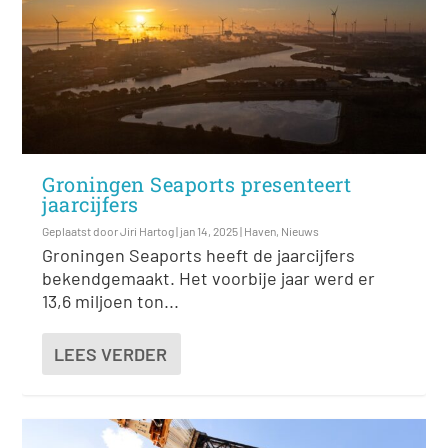
Groningen Seaports presenteert
jaarcijfers
Geplaatst door
Jiri Hartog
|
jan 14, 2025
|
Haven
,
Nieuws
Groningen Seaports heeft de jaarcijfers
bekendgemaakt. Het voorbije jaar werd er
13,6 miljoen ton...
LEES VERDER