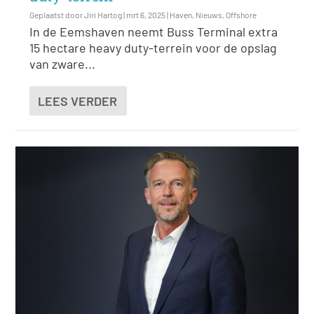
Geplaatst door
Jiri Hartog
|
mrt 6, 2025
|
Haven
,
Nieuws
,
Offshore
In de Eemshaven neemt Buss Terminal extra
15 hectare heavy duty-terrein voor de opslag
van zware...
LEES VERDER