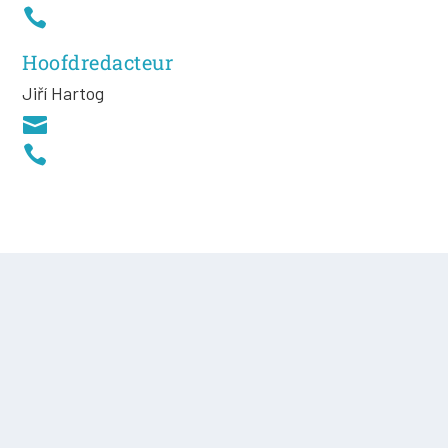

Hoofdredacteur
Jiří
Hartog

