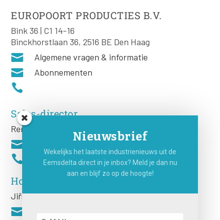
EUROPOORT PRODUCTIES B.V.
Bink 36 | C1 14-16
Binckhorstlaan 36, 2516 BE Den Haag

Algemene vragen & informatie

Abonnementen

Sales-director
Remco Rooij
Nieuwsbrief

Wekelijks het laatste industrienieuws uit de

Eemsdelta direct in je inbox? Meld je dan nu
aan en blijf zo op de hoogte!
Hoofdredacteur
Jiří
Hartog
