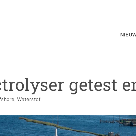
NIEU
trolyser getest e
fshore
,
Waterstof