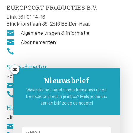
EUROPOORT PRODUCTIES B.V.
Bink 36 | C1 14-16
Binckhorstlaan 36, 2516 BE Den Haag

Algemene vragen & informatie

Abonnementen

Sales-director
Remco Rooij
Nieuwsbrief

Wekelijks het laatste industrienieuws uit de

Eemsdelta direct in je inbox? Meld je dan nu
aan en blijf zo op de hoogte!
Hoofdredacteur
Jiří
Hartog
