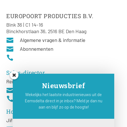
EUROPOORT PRODUCTIES B.V.
Bink 36 | C1 14-16
Binckhorstlaan 36, 2516 BE Den Haag

Algemene vragen & informatie

Abonnementen

Sales-director
Remco Rooij
Nieuwsbrief

Wekelijks het laatste industrienieuws uit de

Eemsdelta direct in je inbox? Meld je dan nu
aan en blijf zo op de hoogte!
Hoofdredacteur
Jiří
Hartog