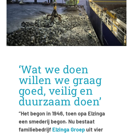
‘Wat we doen
willen we graag
goed, veilig en
duurzaam doen’
“Het begon in 1946, toen opa Elzinga
een smederij begon. Nu bestaat
familiebedrijf
Elzinga Groep
uit vier